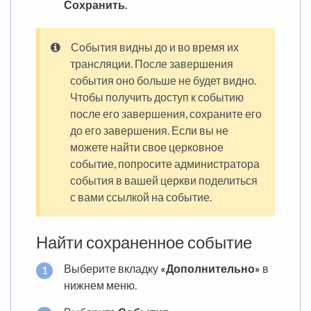
Сохранить.
События видны до и во время их
трансляции. После завершения
события оно больше не будет видно.
Чтобы получить доступ к событию
после его завершения, сохраните его
до его завершения. Если вы не
можете найти свое церковное
событие, попросите администратора
события в вашей церкви поделиться
с вами ссылкой на событие.
Найти сохраненное событие
Выберите вкладку
«Дополнительно»
в
нижнем меню.