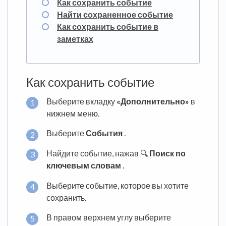
Как сохранить событие
Найти сохраненное событие
Как сохранить событие в
заметках
Как сохранить событие
Выберите вкладку
«Дополнительно»
в
нижнем меню.
Выберите
События
.
Найдите событие, нажав 🔍
Поиск по
ключевым словам
.
Выберите событие, которое вы хотите
сохранить.
В правом верхнем углу выберите