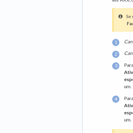
Se 
Fa
Cant
Cant
Para
Ati
esp
um.
Para
Ati
esp
um.