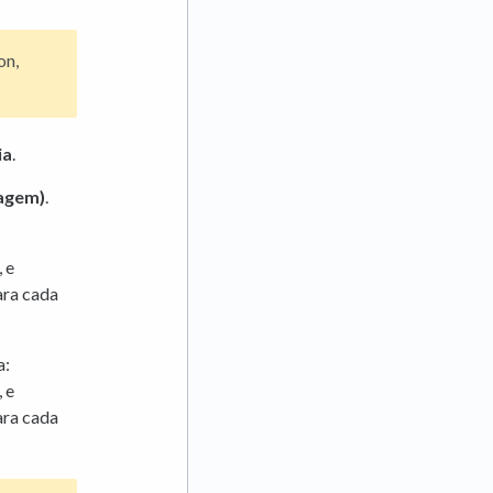
on,
ia
.
nagem)
.
, e
ara cada
a:
, e
ara cada