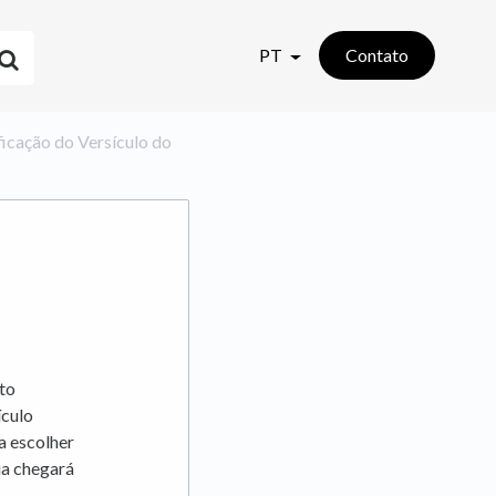
PT
Contato
icação do Versículo do
nto
ículo
a escolher
ia chegará