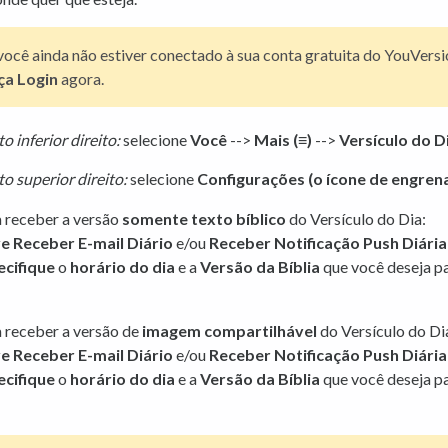
você ainda não estiver conectado à sua conta gratuita do YouVersi
ça Login
agora.
o inferior direito:
selecione
Você
-->
Mais (≡)
-->
Versículo do D
o superior direito:
selecione
Configurações (o ícone de engre
 receber a versão
somente texto bíblico
do Versículo do Dia:
ve Receber E-mail Diário
e/ou
Receber
Notificação Push Diária
ecifique
o
horário do dia
e a
Versão da Bíblia
que você deseja p
 receber a versão de
imagem compartilhável
do Versículo do Di
ve Receber E-mail Diário
e/ou
Receber
Notificação Push Diária
ecifique
o
horário do dia
e a
Versão da Bíblia
que você deseja p