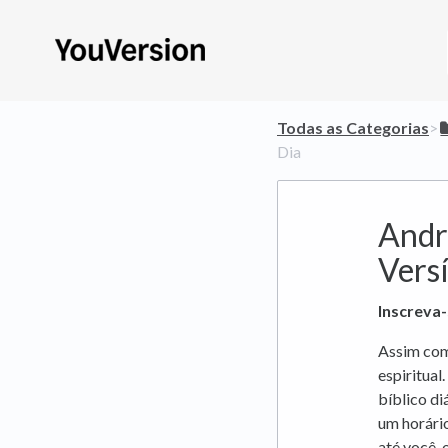
Todas as Categorias
​>​
Dia
Andr
Versí
Inscreva-
Assim como
espiritual
bíblico di
um horário
até você, 