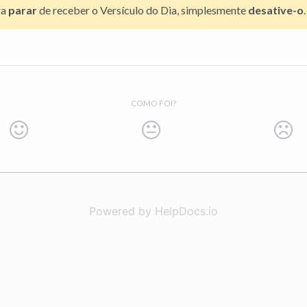
ra
parar
de receber o Versículo do Dia, simplesmente
desative-o
.
COMO FOI?
Powered by HelpDocs.io