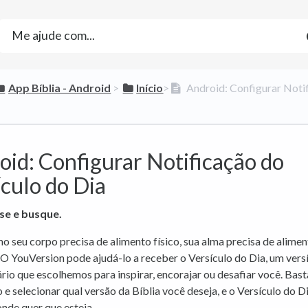
​App Bíblia - Android
​ > ​
​Início
​>​
Android: Configurar Notif
oid: Configurar Notificação do
culo do Dia
se e busque.
 seu corpo precisa de alimento físico, sua alma precisa de alime
. O YouVersion pode ajudá-lo a receber o Versículo do Dia, um vers
ário que escolhemos para inspirar, encorajar ou desafiar você. Bast
 e selecionar qual versão da Bíblia você deseja, e o Versículo do D
onde quer que esteja.