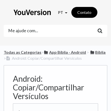
PT
Contato
Todas as Categorias
​>​
​App Bíblia - Android
​ > ​
​Bíblia
>​
Android: Copiar/Compartilhar Versículos
Android:
Copiar/Compartilhar
Versículos