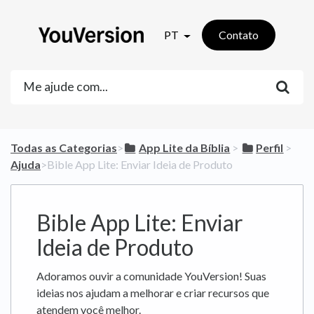
PT
Contato
Todas as Categorias
​>​
​App Lite da Bíblia
​ > ​
​Perfil
​ > ​
Ajuda
​>​ Bible App Lite: Enviar Ideia de Produto
Bible App Lite: Enviar
Ideia de Produto
Adoramos ouvir a comunidade YouVersion! Suas
ideias nos ajudam a melhorar e criar recursos que
atendem você melhor.