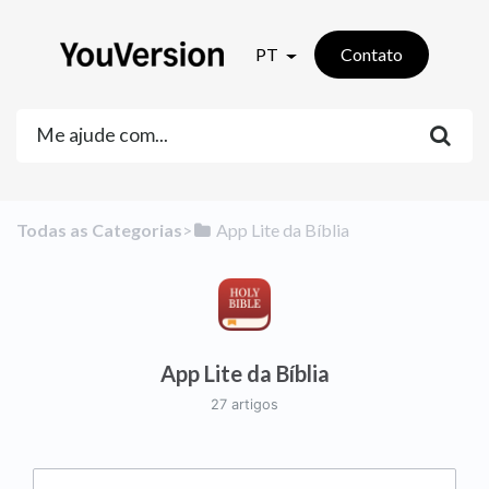
PT
Contato
Todas as Categorias
​>​
​App Lite da Bíblia
App Lite da Bíblia
27 artigos