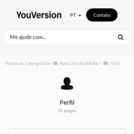
PT
Contato
Todas as Categorias
​>​
​App Lite da Bíblia
​ > ​
​Perfil
Perfil
13 artigos