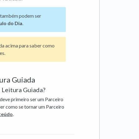
es também podem ser
ulo do Dia
.
ada acima para saber como
es.
tura Guiada
 Leitura Guiada?
 deve primeiro ser um Parceiro
der como se tornar um Parceiro
nteúdo
.