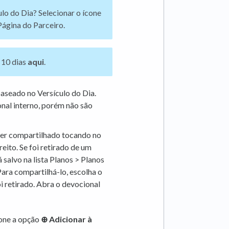
lo do Dia? Selecionar o ícone
 Página do Parceiro.
 10 dias
aqui
.
aseado no Versículo do Dia.
nal interno, porém não são
 ser compartilhado tocando no
eito. Se foi retirado de um
 salvo na lista Planos > Planos
Para compartilhá-lo, escolha o
oi retirado. Abra o devocional
one a opção
⊕ Adicionar à