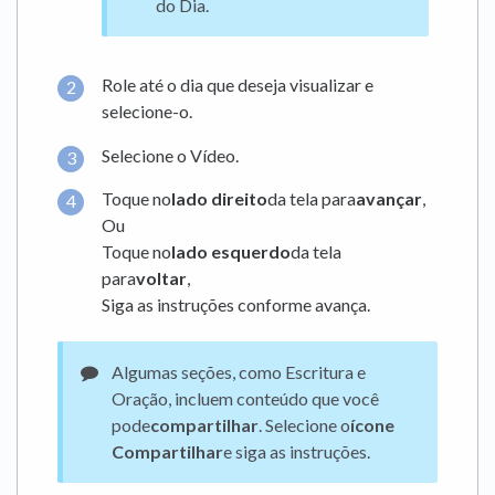
do Dia.
Role até o dia que deseja visualizar e
selecione-o.
Selecione o Vídeo.
Toque no
lado direito
da tela para
avançar
,
Ou
Toque no
lado esquerdo
da tela
para
voltar
,
Siga as instruções conforme avança.
Algumas seções, como Escritura e
Oração, incluem conteúdo que você
pode
compartilhar
. Selecione o
ícone
Compartilhar
e siga as instruções.