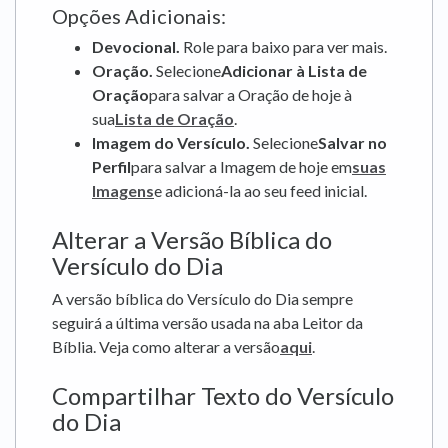
Opções Adicionais:
Devocional.
Role para baixo para ver mais.
Oração.
Selecione
Adicionar à Lista de
Oração
para salvar a Oração de hoje à
sua
Lista de Oração
.
Imagem do Versículo.
Selecione
Salvar no
Perfil
para salvar a Imagem de hoje em
suas
Imagens
e adicioná-la ao seu feed inicial.
Alterar a Versão Bíblica do
Versículo do Dia
A versão bíblica do Versículo do Dia sempre
seguirá a última versão usada na aba Leitor da
Bíblia. Veja como alterar a versão
aqui
.
Compartilhar Texto do Versículo
do Dia