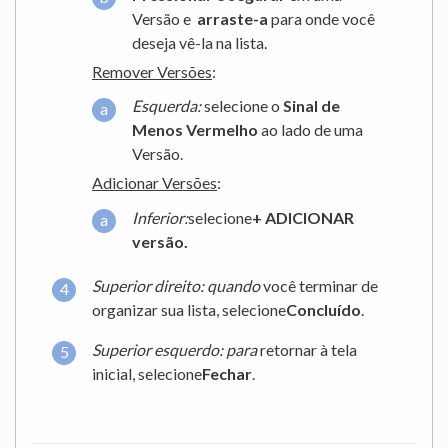
Versão e
arraste-a
para onde você
deseja vê-la na lista.
Remover Versões
:
Esquerda:
selecione o
Sinal de
Menos Vermelho
ao lado de uma
Versão.
Adicionar Versões
:
Inferior:
selecione
+ ADICIONAR
versão.
Superior direito: quando
você terminar de
organizar sua lista, selecione
Concluído
.
Superior esquerdo: para
retornar à tela
inicial, selecione
Fechar
.