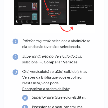
Inferior esquerdo:
selecione a aba
Início
se
ela ainda não tiver sido selecionada.
Superior
direito do Versículo do Dia
:
selecione
⋯
,
Comparar Versões
.
O(s) versículo(s) será(ão) exibido(s) nas
Versões da Bíblia que você escolheu.
Nesta lista, você pode:
Reorganizar a ordem da lista
:
Superior direito:
selecione
Editar
.
Pressionar e segurar
em uma