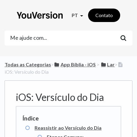
PT
Contato
Todas as Categorias
​>​
​App Bíblia - iOS
​ > ​
​Lar
​>​
iOS: Versículo do Dia
iOS: Versículo do Dia
Reassistir ao Versículo do Dia
Etapas Comuns: