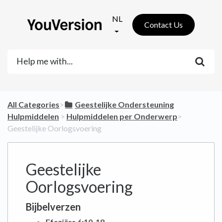
NL
Contact Us
All Categories
​>​
​Geestelijke Ondersteuning
Hulpmiddelen
​ > ​
​Hulpmiddelen per Onderwerp
​>​
Geestelijke Oorlogsvoering
Geestelijke
Oorlogsvoering
Bijbelverzen
Efeziërs 6:10-18