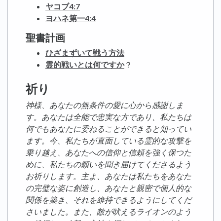
ヤコブ4:7
ヨハネ第一4:4
聖書計画
ひざまずいて戦う方法
霊的戦いとは何ですか
？
祈り
神様、あなたの無条件の愛に心から感謝しま
す。あなたは全能で忠実な方であり、私たちは
何でもあなたに委ねることができると知ってい
ます。今、私たちが直面している霊的な攻撃を
乗り越え、あなたへの信仰と信頼を強く保つた
めに、私たちの願いを聞き届けてくださるよう
お祈りします。主よ、あなたは私たちをあなた
の完璧な姿に創造し、あなたと親密で個人的な
関係を築き、それを維持できるようにしてくだ
さいました。また、敵が吠えるライオンのよう