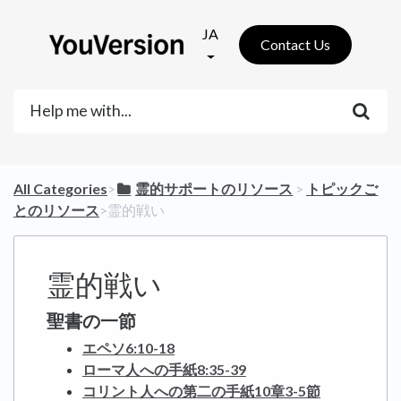
JA
Contact Us
All Categories
​>​
​霊的サポートのリソース
​ > ​
​トピックご
とのリソース
​>​ 霊的戦い
霊的戦い
聖書の一節
エペソ6:10-18
ローマ人への手紙8:35-39
コリント人への第二の手紙10章3-5節