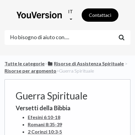
IT
Contattaci
Tutte le categorie
​>​
​Risorse di Assistenza Spirituale
​ > ​
Risorse per argomento
​>​ Guerra Spirituale
Guerra Spirituale
Versetti della Bibbia
Efesini 6:10-18
Romani 8:35-39
2 Corinzi 10:3-5