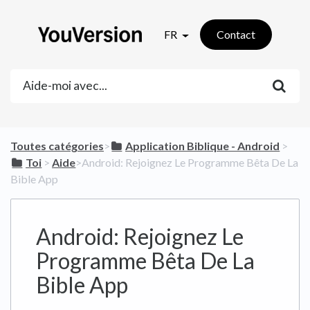
FR
Contact
Toutes catégories
​>​
​Application Biblique - Android
​ > ​
​Toi
​ > ​
​Aide
​>​ Android: Rejoignez Le Programme Bêta De La
Bible App
Android: Rejoignez Le
Programme Bêta De La
Bible App