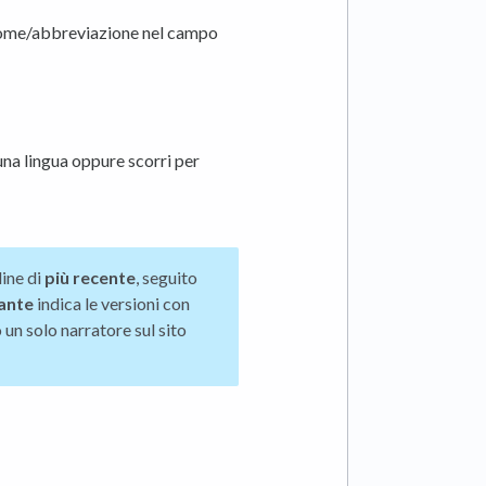
l nome/abbreviazione nel campo
 una lingua oppure scorri per
dine di
più recente
, seguito
lante
indica le versioni con
 un solo narratore sul sito