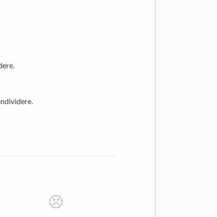
dere.
ndividere.