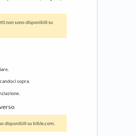
tti non sono disponibili su
iare.
ccandoci sopra.
enziazione.
iverso
no disponibili su bible.com.