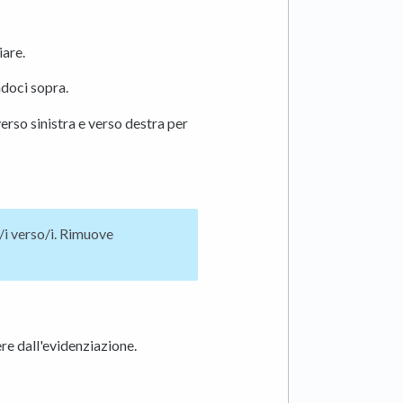
iare.
ndoci sopra.
verso sinistra e verso destra per
/i verso/i. Rimuove
ere dall'evidenziazione.