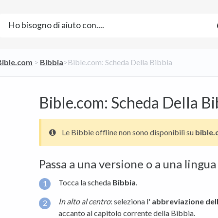
​Bible.com
​ > ​
​Bibbia
​>​ Bible.com: Scheda Della Bibbia
Bible.com: Scheda Della Bi
Le Bibbie offline non sono disponibili su
bible
Passa a una versione o a una lingua
Tocca la scheda
Bibbia
.
In alto al centro
: seleziona l'
abbreviazione dell
accanto al capitolo corrente della Bibbia.