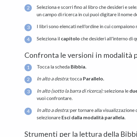
Seleziona e scorri fino al libro che desideri e s
un campo di ricerca in cui puoi digitare il nome d
I libri sono elencati nell'ordine in cui compaiono
Seleziona il
capitolo
che desideri all'interno di q
Confronta le versioni in modalità p
Tocca la scheda
Bibbia
.
In alto a destra:
tocca
Parallelo.
In alto (sotto la barra di ricerca):
seleziona le
due
vuoi confrontare.
In alto a destra:
per tornare alla visualizzazione 
selezionare
Esci dalla modalità parallela
.
Strumenti per la lettura della Bibbi