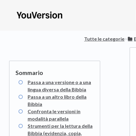
Tutte le categorie
​>​
Passa a una versione o a una
lingua diversa della Bibbia
Passa a un altro libro della
Bibbia
Confronta le versioni in
modalità parallela
Strumenti per la lettura della
Bibbia (evidenzia, copia,