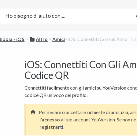
Bibbia - iOS
​ > ​
​Altro
​ > ​
​Amici
​>​ iOS: Connettiti Con Gli Amici 
iOS: Connettiti Con Gli Am
Codice QR
Connettiti facilmente con gli amici su YouVersion co
codice QR univoco del profilo.
Per inviare o accettare richieste di amicizia, ass
l'accesso
al tuo account YouVersion. Se non ne
registrarti
.