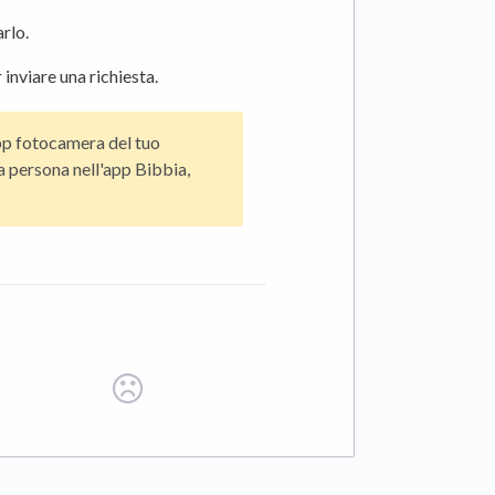
rlo.
 inviare una richiesta.
pp fotocamera del tuo
la persona nell'app Bibbia,