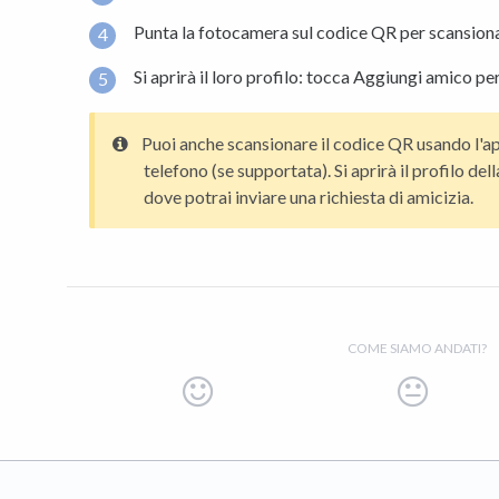
Punta la fotocamera sul codice QR per scansiona
Si aprirà il loro profilo: tocca Aggiungi amico per
Puoi anche scansionare il codice QR usando l'a
telefono (se supportata). Si aprirà il profilo del
dove potrai inviare una richiesta di amicizia.
COME SIAMO ANDATI?