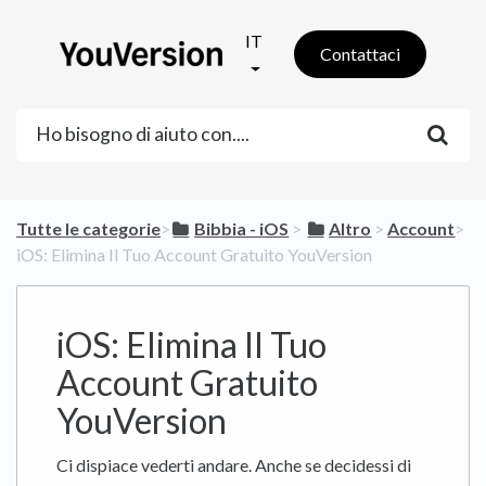
IT
Contattaci
Tutte le categorie
​>​
​Bibbia - iOS
​ > ​
​Altro
​ > ​
​Account
​>​
iOS: Elimina Il Tuo Account Gratuito YouVersion
iOS: Elimina Il Tuo
Account Gratuito
YouVersion
Ci dispiace vederti andare. Anche se decidessi di