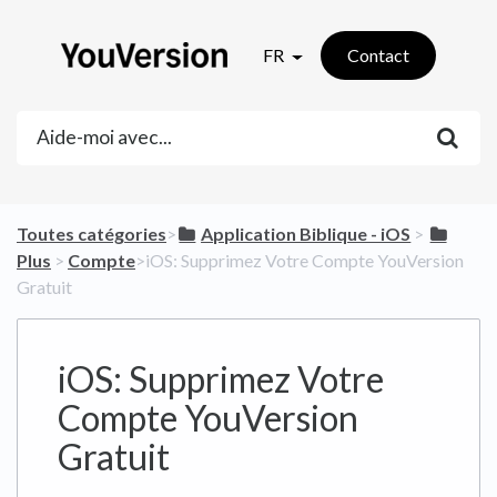
FR
Contact
Toutes catégories
​>​
​Application Biblique - iOS
​ > ​
Plus
​ > ​
​Compte
​>​ iOS: Supprimez Votre Compte YouVersion
Gratuit
iOS: Supprimez Votre
Compte YouVersion
Gratuit