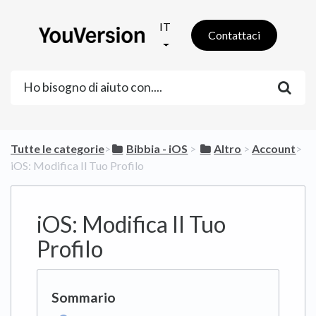
IT
Contattaci
Tutte le categorie
​>​
​Bibbia - iOS
​ > ​
​Altro
​ > ​
​Account
​>​
iOS: Modifica Il Tuo Profilo
iOS: Modifica Il Tuo
Profilo