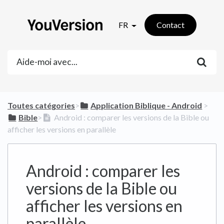
FR
Contact
Toutes catégories
​>​
​Application Biblique - Android
​ > ​
​Bible
​>​
Android : comparer les versions de la Bible ou
afficher les versions en parallèle
Android : comparer les
versions de la Bible ou
afficher les versions en
parallèle