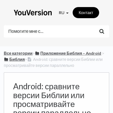
RU
Контакт
Все категории
​>​
​Приложение Библия – Android
​ > ​
​Библия
​>​
Android: сравните версии Библии или
просматривайте версии параллельно
Android: сравните
версии Библии или
просматривайте
версии параллельно