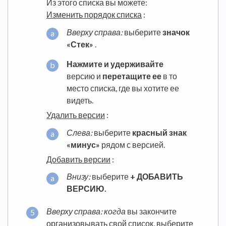
Из этого списка вы можете:
Изменить порядок списка
:
Вверху справа:
выберите
значок
«Стек»
.
Нажмите и удерживайте
версию и
перетащите ее
в то
место списка, где вы хотите ее
видеть.
Удалить версии
:
Слева:
выберите
красный знак
«минус»
рядом с версией.
Добавить версии
:
Внизу:
выберите
+ ДОБАВИТЬ
ВЕРСИЮ.
Вверху справа: когда
вы закончите
организовывать свой список, выберите