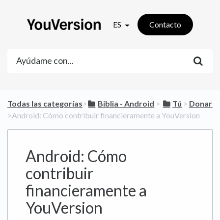
ES
Contacto
Todas las categorías
​>​
​Biblia - Android
​ > ​
​Tú
​ > ​
​Donar
>​ Android: Cómo contribuir financieramente a YouVersion
Android: Cómo
contribuir
financieramente a
YouVersion