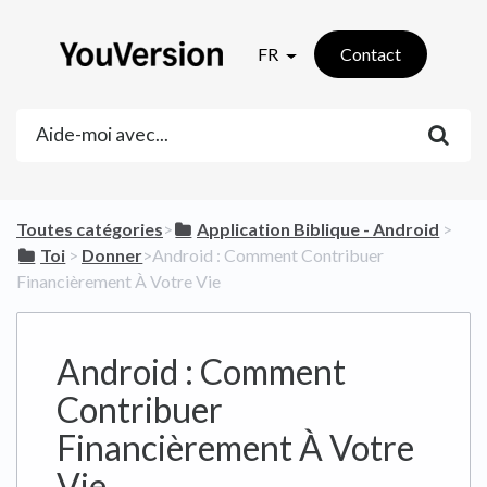
FR
Contact
Toutes catégories
​>​
​Application Biblique - Android
​ > ​
​Toi
​ > ​
​Donner
​>​ Android : Comment Contribuer
Financièrement À Votre Vie
Android : Comment
Contribuer
Financièrement À Votre
Vie