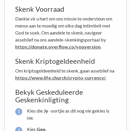
Skenk Voorraad
Dankie vir u hart om ons missie te ondersteun om
mense aan te moedig om elke dag intimiteit met
God te soek. Om aandele te skenk, navigeer
asseblief na ons aandele-skenkingsportaal by
https://donate.overflow.co/youversion
.
Skenk Kriptogeldeenheid
Om kriptogeldeenheid te skenk, gaan asseblief na
https://www.life.church/crypto-currency/
.
Bekyk Geskeduleerde
Geskenkinligting
Kies die
Jy
-oortjie as dit nog nie gekies is
nie.
Kies
Gee
.