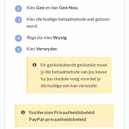
Kies
Gee
en dan
Gee Nou.
Kies die huidige betaalmetode wat getoon
word.
Regs bo
: kies
Wysig
.
Kies
Verwyder
.
Vir geskeduleerde geskenke moet
jy die betaalmetode van jou keuse
by jou skedule voeg voordat jy
die huidige een kan verwyder.
YouVersion Privaatheidsbeleid
PayPal-privaatheidsbeleid