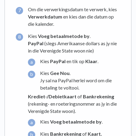
Om die verwerkingsdatum te verwerk, kies
Verwerkdatum
en kies dan die datum op
die kalender.
Kies
Voeg betaalmetode by
.
PayPal
(slegs Amerikaanse dollars as jy nie
in die Verenigde State woon nie)
Kies
PayPal
en tik op
Klaar
.
Kies
Gee Nou
.
Jy sal na PayPal herlei word om die
betaling te voltooi.
Krediet-/Debietkaart
of
Bankrekening
(rekening- en roeteringsnommer as jy in die
Verenigde State woon).
Kies
Voeg betaalmetode by
.
Kies
Bankrekening
of
Kaart.