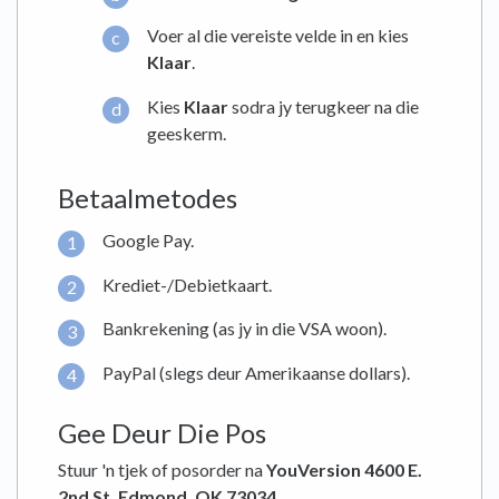
Voer al die vereiste velde in en kies
Klaar
.
Kies
Klaar
sodra jy terugkeer na die
geeskerm.
Betaalmetodes
Google Pay.
Krediet-/Debietkaart.
Bankrekening (as jy in die VSA woon).
PayPal (slegs deur Amerikaanse dollars).
Gee Deur Die Pos
Stuur 'n tjek of posorder na
YouVersion 4600 E.
2nd St. Edmond, OK 73034.