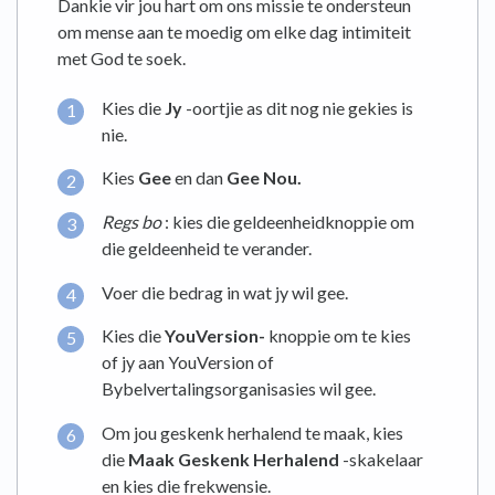
Dankie vir jou hart om ons missie te ondersteun
om mense aan te moedig om elke dag intimiteit
met God te soek.
Kies die
Jy
-oortjie as dit nog nie gekies is
nie.
Kies
Gee
en dan
Gee Nou.
Regs bo
: kies die geldeenheidknoppie om
die geldeenheid te verander.
Voer die bedrag in wat jy wil gee.
Kies die
YouVersion-
knoppie om te kies
of jy aan YouVersion of
Bybelvertalingsorganisasies wil gee.
Om jou geskenk herhalend te maak, kies
die
Maak Geskenk Herhalend
-skakelaar
en kies die frekwensie.