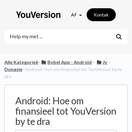
AF
Kontak
Alle Kategorieë
​>​
​Bybel App - Android
​ > ​
​Jy
​ > ​
Donasie
​>​ Android: Hoe om finansieel tot YouVersion by te
dra
Android: Hoe om
finansieel tot YouVersion
by te dra