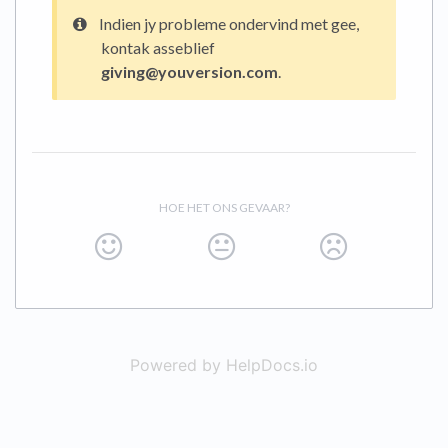
Indien jy probleme ondervind met gee,
kontak asseblief
giving@youversion.com
.
HOE HET ONS GEVAAR?
Powered by HelpDocs.io