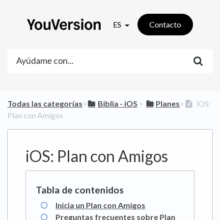
ES
Contacto
Todas las categorías
​>​
​Biblia - iOS
​ > ​
​Planes
​>​
iOS:
Plan con Amigos
iOS: Plan con Amigos
Inicia un Plan con Amigos
Preguntas frecuentes sobre Plan