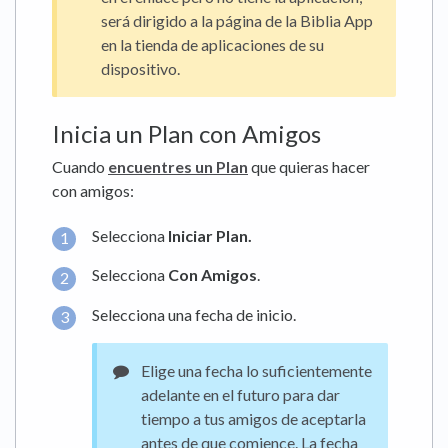
será dirigido a la página de la Biblia App
en la tienda de aplicaciones de su
dispositivo.
Inicia un Plan con Amigos
Cuando
encuentres un Plan
que quieras hacer
con amigos:
Selecciona
Iniciar Plan.
Selecciona
Con Amigos
.
Selecciona una fecha de inicio.
Elige una fecha lo suficientemente
adelante en el futuro para dar
tiempo a tus amigos de aceptarla
antes de que comience. La fecha