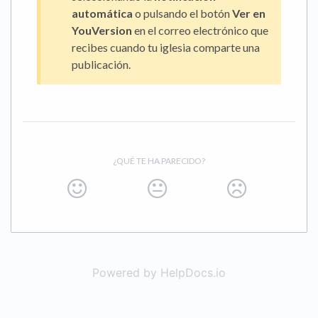
automática
o pulsando el botón
Ver en
YouVersion
en el correo electrónico que
recibes cuando tu iglesia comparte una
publicación.
¿QUÉ TE HA PARECIDO?
Powered by HelpDocs.io