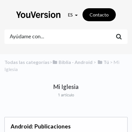
ES
Contacto
Todas las categorías
​>​
​Biblia - Android
​ > ​
​Tú
​ > ​
​Mi
Iglesia
Mi Iglesia
1 artículo
Android: Publicaciones