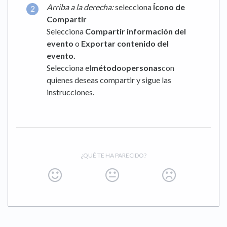
Arriba a la derecha:
selecciona
Ícono de
Compartir
Selecciona
Compartir información del
evento
o
Exportar contenido del
evento.
Selecciona el
método
o
personas
con
quienes deseas compartir y sigue las
instrucciones.
¿QUÉ TE HA PARECIDO?