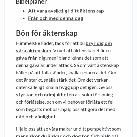
Bibelplaner
Att vara avsiktlig i ditt äktenskap
Från och med denna dag
Bön för äktenskap
Himmelske Fader, tack för att du
bryr dig om
våra äktenskap
. Vi vet att äktenskapet är en
gåva från dig
, men ibland känns det som att
denna gåva är under attack. Så om vårt äktenskap
håller på att falla sönder, snälla reparera det. Om
det är starkt, snälla stärk det. Om det verkar
oåterkalleligt, snälla bygg upp det igen. Ge oss
styrkan och ödmjukheten
att söka försoning
och förlåtelse, och om vi behöver förlåta ett fel
som begåtts mot oss, hjälp oss att göra det med
nåd och vänlighet
.
Hjälp oss att se våra makar ur ditt perspektiv: som
människor du älskar och dog för
. Och hjälp oss