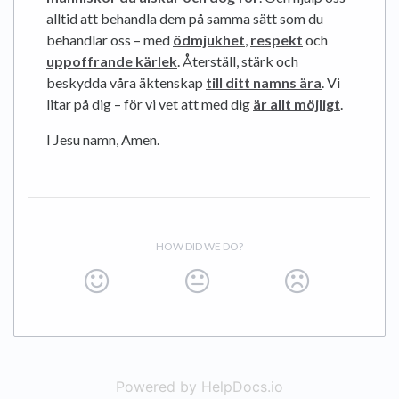
alltid att behandla dem på samma sätt som du
behandlar oss – med
ödmjukhet
,
respekt
och
uppoffrande kärlek
. Återställ, stärk och
beskydda våra äktenskap
till ditt namns ära
. Vi
litar på dig – för vi vet att med dig
är allt möjligt
.
I Jesu namn, Amen.
HOW DID WE DO?
Powered by HelpDocs.io