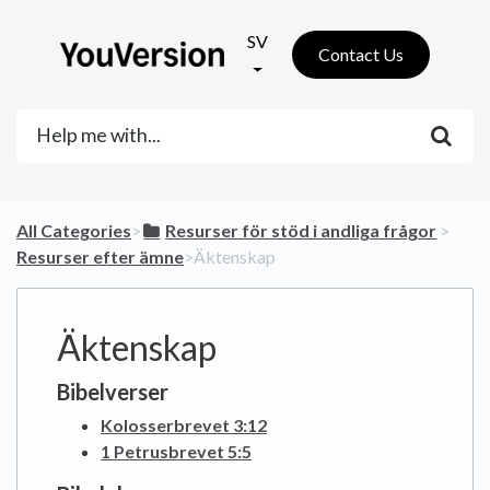
SV
Contact Us
All Categories
​>​
​Resurser för stöd i andliga frågor
​ > ​
Resurser efter ämne
​>​ Äktenskap
Äktenskap
Bibelverser
Kolosserbrevet 3:12
1 Petrusbrevet 5:5