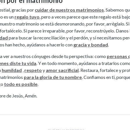
n por el matrimonio
stial, gracias por
cuidar de nuestros matrimonios
. Sabemos qu
o es un
regalo tuyo
, pero a veces parece que este regalo está baj
i nuestro matrimonio se está desmoronando, por favor, arréglalo. Si 
 fortalécelo. Si parece irreparable, por favor, reconstrúyelo. Danos 
ldad
para buscar la reconciliación y el perdón, y si necesitamos pe
nos han hecho, ayúdanos a hacerlo con
gracia y bondad
.
a ver a nuestros cónyuges desde tu perspectiva: como
personas 
enes diste tu vida
. Y en todo momento, ayúdanos a tratarlos como
n
humildad
,
respeto
y
amor sacrificial
. Restaura, fortalece y pr
matrimonios
para la gloria de tu nombre
. Confiamos en ti, porq
go
todo es posible
.
bre de Jesús, Amén.