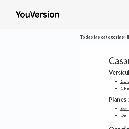
Todas las categorías
​>​
Casa
Versícul
Col
1 P
Planes 
Ser
De 