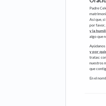
Oració
Padre Cele
matrimoni
Así que, s
por favor,
y la humi
algo que 
Ayúdanos 
y por qui
tratas: co
nuestros 
que conti
En el nom