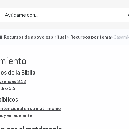
​Recursos de apoyo espiritual
​ > ​
​Recursos por tema
​>​ Casam
miento
os de la Biblia
osenses 3:12
edro 5:5
bíblicos
 intencional en su matrimonio
hoy en adelante