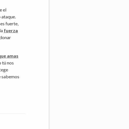
e el
o ataque.
es fuerte,
la
fuerza
rdonar
que amas
 tú nos
otege
ue sabemos