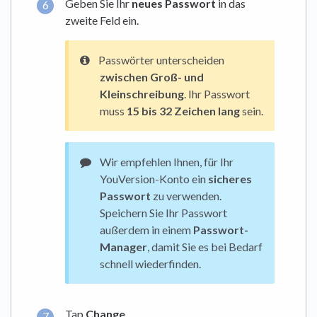
Geben Sie Ihr
neues Passwort
in das
zweite Feld ein.
Passwörter unterscheiden
zwischen Groß- und
Kleinschreibung
. Ihr Passwort
muss
15 bis 32 Zeichen lang
sein.
Wir empfehlen Ihnen, für Ihr
YouVersion-Konto ein
sicheres
Passwort
zu verwenden.
Speichern Sie Ihr Passwort
außerdem in einem
Passwort-
Manager
, damit Sie es bei Bedarf
schnell wiederfinden.
Tap
Change
.