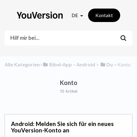
DE
Kontakt
Alle Kategorien
​>​
​Bibel-App – Android
​ > ​
​Du
​ > ​
​Konto
Konto
10 Artikel
Android: Melden Sie sich für ein neues
YouVersion-Konto an