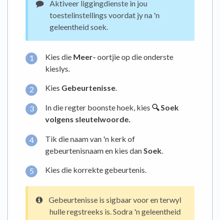
Aktiveer liggingdienste in jou
toestelinstellings voordat jy na 'n
geleentheid soek.
Kies die
Meer-
oortjie op die onderste
kieslys.
Kies
Gebeurtenisse
.
In die regter boonste hoek, kies
🔍 Soek
volgens sleutelwoorde.
Tik die naam van 'n kerk of
gebeurtenisnaam en kies dan
Soek
.
Kies die korrekte gebeurtenis.
Gebeurtenisse is sigbaar voor en terwyl
hulle regstreeks is. Sodra 'n geleentheid