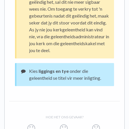
geëindig het, sal dit nie meer sigbaar
wees nie. Om toegang te verkry tot 'n
gebeurtenis nadat dit geëindig het, maak
seker dat jy dit stoor voordat dit eindig.
As jy nie jou kerkgeleentheid kan vind
nie, vra die geleentheidsadministrateur in
jou kerk om die geleentheidskakel met
jou te deel.
Kies
liggings en tye
onder die
geleentheid se titel vir meer inligting.
HOE HET ONS GEVAAR?