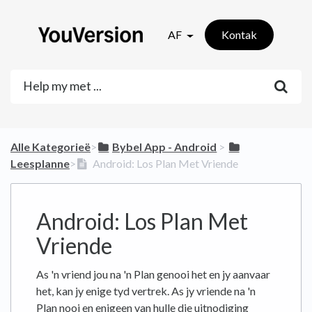
AF
Kontak
Alle Kategorieë
​>​
​Bybel App - Android
​ > ​
Leesplanne
​>​
Android: Los Plan Met Vriende
Android: Los Plan Met
Vriende
As 'n vriend jou na 'n Plan genooi het en jy aanvaar
het, kan jy enige tyd vertrek. As jy vriende na 'n
Plan nooi en enigeen van hulle die uitnodiging