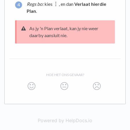
Regs bo:
kies
︙
, en dan
Verlaat hierdie
Plan
.
As jy 'n Plan verlaat, kan jy nie weer
daarby aansluit nie.
HOE HET ONS GEVAAR?
Powered by HelpDocs.io