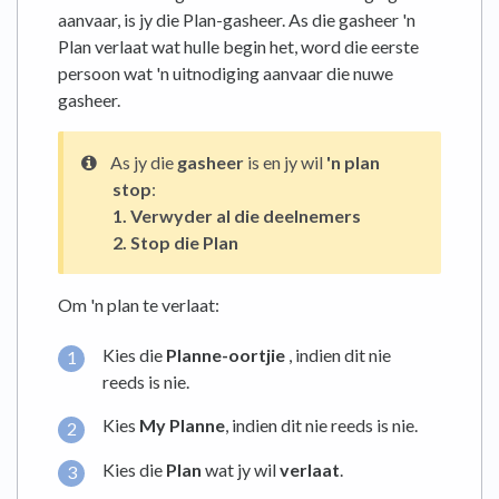
aanvaar, is jy die Plan-gasheer. As die gasheer 'n
Plan verlaat wat hulle begin het, word die eerste
persoon wat 'n uitnodiging aanvaar die nuwe
gasheer.
As jy die
gasheer
is en jy wil
'n plan
stop
:
1.
Verwyder al die deelnemers
2.
Stop die Plan
Om 'n plan te verlaat:
Kies die
Planne-oortjie
, indien dit nie
reeds is nie.
Kies
My Planne
, indien dit nie reeds is nie.
Kies die
Plan
wat jy wil
verlaat
.