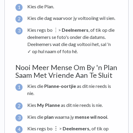
Kies die Plan.
Kies die dag waarvoor jy voltooiing wil sien.
Kies regs bo ︙>
Deelnemers
, of tik op die
deelnemers se foto's onder die datums.
Deelnemers wat die dag voltooi het, sal 'n
✓ op hul naam of foto hê.
Nooi Meer Mense Om By 'n Plan
Saam Met Vriende Aan Te Sluit
Kies die
Planne-oortjie
as dit nie reeds is
nie.
Kies
My Planne
as dit nie reeds is nie.
Kies die
plan
waarna jy
mense wil nooi
.
Kies regs bo
︙
>
Deelnemers,
of tik op