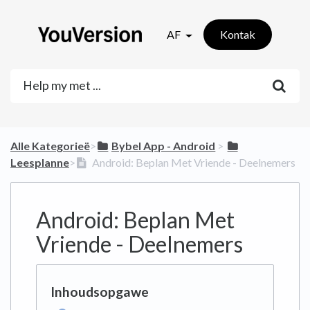
AF
Kontak
Alle Kategorieë
​>​
​Bybel App - Android
​ > ​
Leesplanne
​>​
Android: Beplan Met Vriende - Deelnemers
Android: Beplan Met
Vriende - Deelnemers