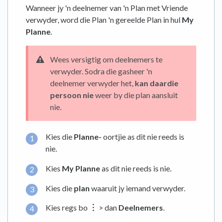
Wanneer jy 'n deelnemer van 'n Plan met Vriende
verwyder, word die Plan 'n gereelde Plan in hul
My
Planne
.
Wees versigtig om deelnemers te
verwyder. Sodra die gasheer 'n
deelnemer verwyder het,
kan daardie
persoon nie
weer by die plan aansluit
nie.
Kies die
Planne-
oortjie as dit nie reeds is
nie.
Kies
My Planne
as dit nie reeds is nie.
Kies die
plan
waaruit jy iemand verwyder.
Kies regs bo
︙
> dan
Deelnemers
.