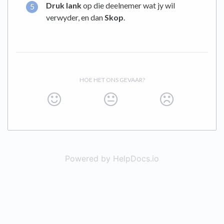
Druk lank
op die deelnemer wat jy wil
verwyder, en dan
Skop
.
HOE HET ONS GEVAAR?
Powered by HelpDocs.io