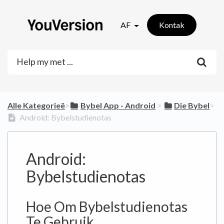
AF
Kontak
Alle Kategorieë
​>​
​Bybel App - Android
​ > ​
​Die Bybel
​>​
Android: Bybelstudienotas
Android:
Bybelstudienotas
Hoe Om Bybelstudienotas
Te Gebruik