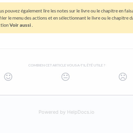
s pouvez également lire les notes sur le livre ou le chapitre en fais
iler le menu des actions et en sélectionnant le livre ou le chapitre d
ction
Voir aussi
.
COMBIEN CET ARTICLE VOUS A-T'IL ÉTÉ UTILE ?
Powered by HelpDocs.io