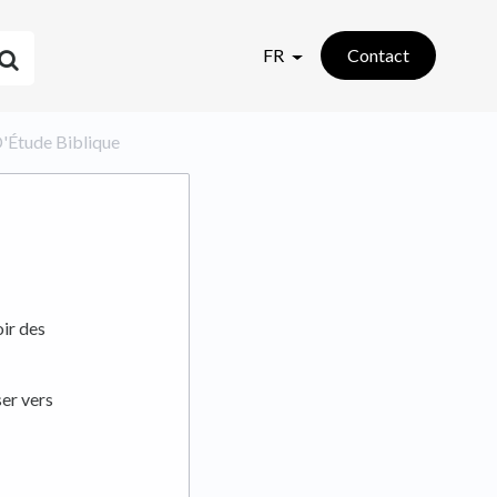
FR
Contact
'Étude Biblique
oir des
ser vers