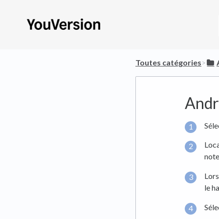
Toutes catégories
​>​
Andr
Séle
Loca
note
Lors
le ha
Séle