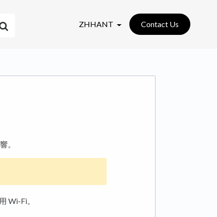
ZHHANT
Contact Us
響。
 Wi-Fi。