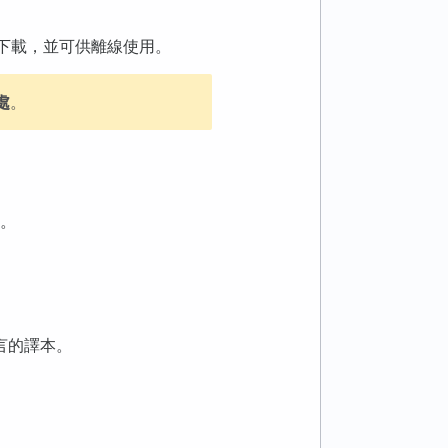
下載，並可供離線使用。
處
。
。
言的譯本。