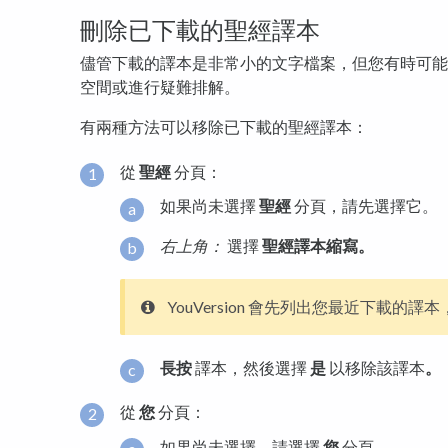
刪除已下載的聖經譯本
儘管下載的譯本是非常小的文字檔案，但您有時可能
空間或進行疑難排解。
有兩種方法可以移除已下載的聖經譯本：
從
聖經
分頁：
如果尚未選擇
聖經
分頁，請先選擇它。
右上角：
選擇
聖經譯本縮寫。
YouVersion 會先列出您最近下載的
長按
譯本，然後選擇
是
以移除該譯本
。
從
您
分頁：
如果尚未選擇，請選擇
您
分頁。