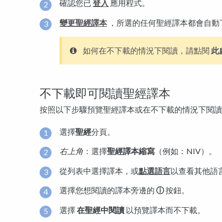
確認您已
登入
應用程式。
變更聖經譯本
，所選的任何聖經譯本都會自動
如何在不下載的情況下閱讀，請點閱
此
不下載即可閱讀聖經譯本
按照以下步驟預覽聖經譯本或在不下載的情況下閱讀
選擇
聖經
分頁。
右上角
：選擇
聖經譯本縮寫
（例如：NIV）。
從列表中選擇譯本，或
點選語言
以查看其他語
選擇您想閱讀的譯本旁邊的
ⓘ
按鈕。
選擇
在聖經中閱讀
以預覽譯本而不下載。