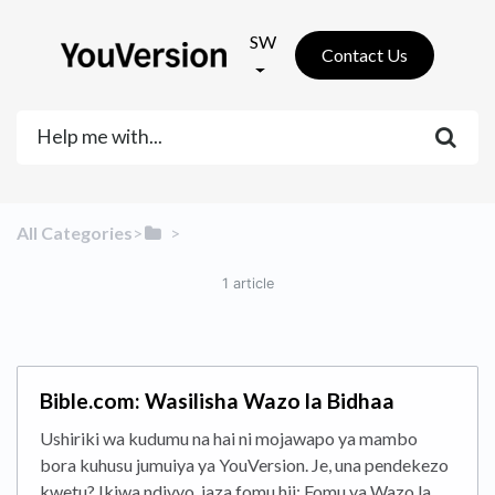
SW
Contact Us
All Categories
​>​
​ > ​
1 article
Bible.com: Wasilisha Wazo la Bidhaa
Ushiriki wa kudumu na hai ni mojawapo ya mambo
bora kuhusu jumuiya ya YouVersion. Je, una pendekezo
kwetu? Ikiwa ndivyo, jaza fomu hii: Fomu ya Wazo la