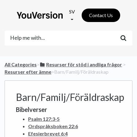
SV
Contact Us
All Categories
​>​
​Resurser för stöd i andliga frågor
​ > ​
Resurser efter ämne
​>​ Barn/Familj/Föräldraskap
Barn/Familj/Föräldraskap
Bibelverser
Psalm 127:3-5
Ordspråksboken 22:6
Efesierbrevet 6:4