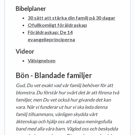
Bibelplaner
30 sätt att stärka din familj på 30 dagar
Ofullkomligt föräldraskap
Föräldraskap: De 14
evangelieprinciperna
Videor
Välsignelsen
Bön - Blandade familjer
Gud, Du vet exakt vad vår familj behöver för att
blomstra. Du förstår hur svårt det är att förena två
familjer, men Du vet också hur givande det kan
vara. När vi funderar ut hur vi ska leda denna
familj tillsammans, vänligen skydda vårt
äktenskap och hjälp oss att skapa meningsfulla
band med alla våra barn. Vägled oss ​​och beskydda