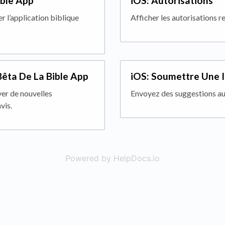
ible App
iOS: Autorisations
 l’application biblique
Afficher les autorisations r
êta De La Bible App
iOS: Soumettre Une 
er de nouvelles
Envoyez des suggestions au
vis.
Powered by HelpDocs.io