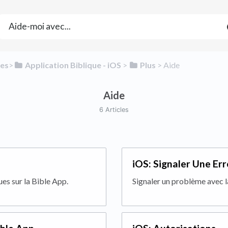
ies
​>​
​Application Biblique - iOS
​ > ​
​Plus
​ > ​
​Aide
Aide
6 Articles
iOS: Signaler Une Err
es sur la Bible App.
Signaler un problème avec l