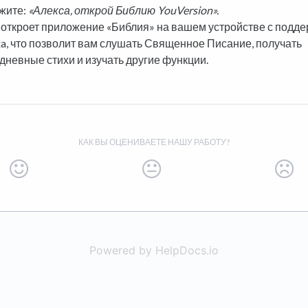
жите:
«Алекса, открой Библию YouVersion».
 откроет приложение «Библия» на вашем устройстве с подд
xa, что позволит вам слушать Священное Писание, получать
дневные стихи и изучать другие функции.
КАК ВЫ ОЦЕНИВАЕТЕ НАШУ РАБОТУ?
Powered by HelpDocs.io