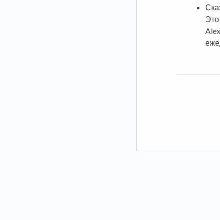
Ска
Это
Ale
еже