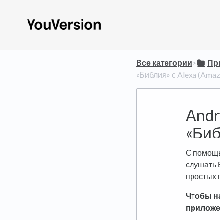
Все категории
​>​
​П
«Библия» с Alexa (Amaz
Andr
«Биб
С помощь
слушать 
простых 
Чтобы на
приложе