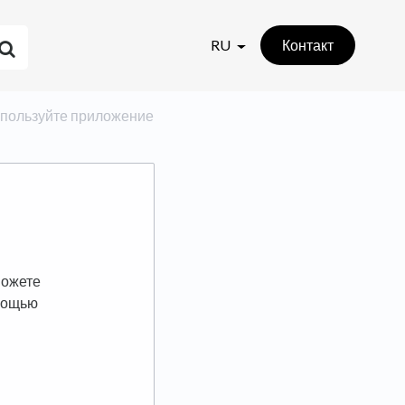
RU
Контакт
: используйте приложение
можете
омощью