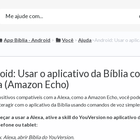
​App Bíblia - Android
​ > ​
​Você
​ > ​
​Ajuda
​>​ Android: Usar o apli
id: Usar o aplicativo da Bíblia c
a (Amazon Echo)
sitivos compatíveis com a Alexa, como a Amazon Echo, você pode
nteragir com o aplicativo da Bíblia usando comandos de voz simple
çar a usar a Alexa, ative a skill do YouVersion no aplicativo 
lefone ou tablet:
a:
Alexa, abrir Bíblia do YouVersion.