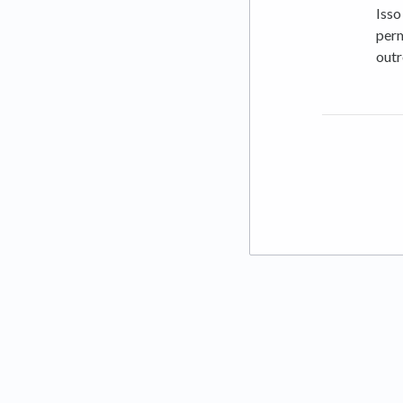
Isso
perm
outr