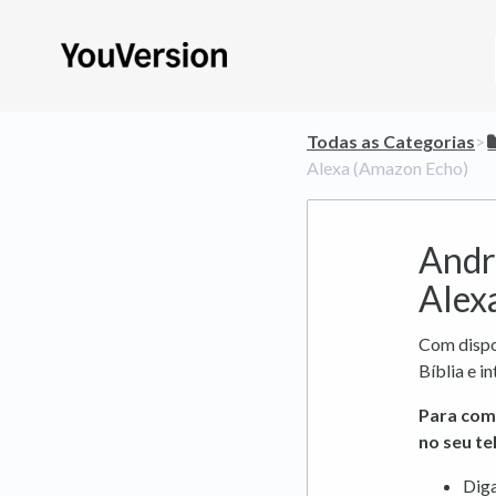
Todas as Categorias
​>​
Alexa (Amazon Echo)
Andro
Alex
Com dispo
Bíblia e i
Para come
no seu te
Dig