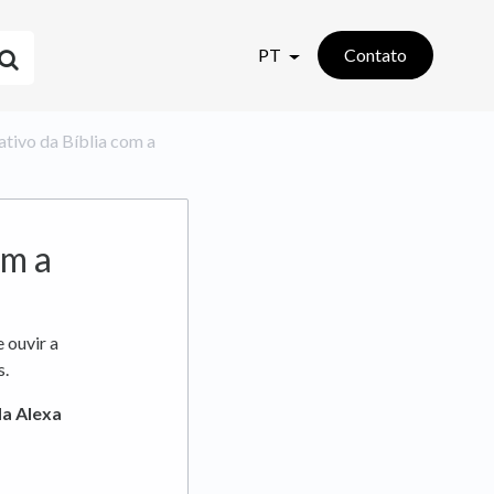
PT
Contato
cativo da Bíblia com a
om a
 ouvir a
s.
da Alexa