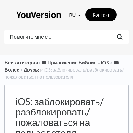
RU
Контакт
Все категории
​>​
​Приложение Библия – iOS
​ > ​
Более
​ > ​
​Друзья
​>​ iOS: заблокировать/разблокировать/
пожаловаться на пользователя
iOS: заблокировать/
разблокировать/
пожаловаться на
пользователя