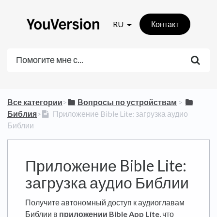
RU
Контакт
Все категории
​>​
​Вопросы по устройствам
​ > ​
Библия
​>​
Приложение Bible Lite: загрузка аудио
Библии
Приложение Bible Lite:
загрузка аудио Библии
Получите автономный доступ к аудиоглавам
Библии в
приложении Bible App Lite
, что