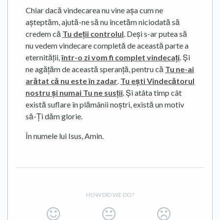
Chiar dacă vindecarea nu vine așa cum ne
așteptăm, ajută-ne să nu încetăm niciodată să
credem că
Tu deții controlul
. Deși s-ar putea să
nu vedem vindecare completă de această parte a
eternității,
într-o zi vom fi complet vindecați
. Și
ne agățăm de această speranță, pentru că
Tu ne-ai
arătat că nu este în zadar
.
Tu ești Vindecătorul
nostru și numai Tu ne susții
. Și atâta timp cât
există suflare în plămânii noștri, există un motiv
să-Ți dăm glorie.
În numele lui Isus, Amin.
HOW DID WE DO?