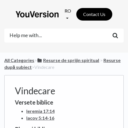
RO
Contact Us
All Categories
​>​
​Resurse de sprijin spiritual
​ > ​
​Resurse
după subiect
​>​ Vindecare
Vindecare
Versete biblice
Ieremia 17:14
Iacov 5:14-16