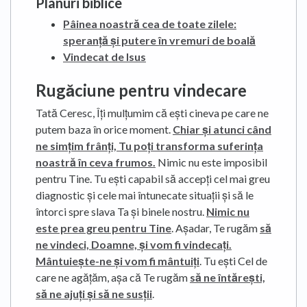
Planuri biblice
Pâinea noastră cea de toate zilele:
speranță și putere în vremuri de boală
Vindecat de Isus
Rugăciune pentru vindecare
Tată Ceresc, Îți mulțumim că ești cineva pe care ne
putem baza în orice moment.
Chiar și atunci când
ne simțim frânți, Tu poți transforma suferința
noastră în ceva frumos.
Nimic nu este imposibil
pentru Tine. Tu ești capabil să accepți cel mai greu
diagnostic și cele mai întunecate situații și să le
întorci spre slava Ta și binele nostru.
Nimic nu
este prea greu pentru Tine
. Așadar, Te rugăm
să
ne vindeci, Doamne, și vom fi vindecați.
Mântuiește-ne și vom fi mântuiți
. Tu ești Cel de
care ne agățăm, așa că Te rugăm
să ne întărești,
să ne ajuți și să ne susții
.