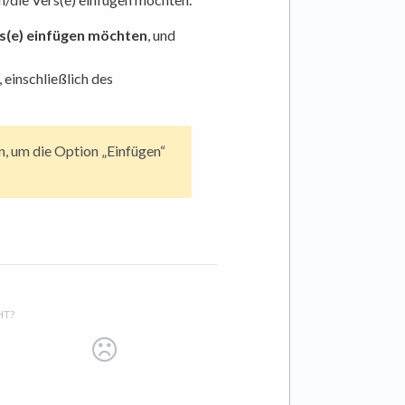
ers(e) einfügen möchten
, und
 einschließlich des
, um die Option „Einfügen“
HT?