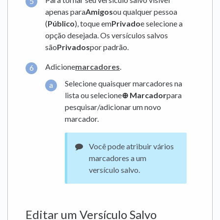
apenas para
Amigos
ou qualquer pessoa
(
Público
), toque em
Privado
e selecione a
opção desejada. Os versículos salvos
são
Privados
por padrão.
Adicione
marcadores
.
Selecione quaisquer marcadores na
lista ou selecione
⊕ Marcador
para
pesquisar/adicionar um novo
marcador.
Você pode atribuir vários
marcadores a um
versículo salvo.
Editar um Versículo Salvo