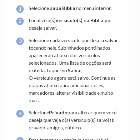
Selecione a
aba Bíblia
no menu inferior.
Localize o(s)
versículo(s) da Bíblia
que
deseja salvar.
Selecione cada versículo que deseja salvar
tocando nele. Sublinhados pontilhados
aparecerão abaixo dos versículos
selecionados. Uma lista de opções será
exibida: toque em
Salvar
.
O versículo agora está salvo. Continue as
etapas abaixo para adicionar cores,
marcadores, alterar visibilidade e muito
mais.
Selecione
Privado
para alterar quem você
deseja que veja o(s) versículo(s) salvo(s):
privado, amigos, público.
Para tornar seu versículo salvo visível