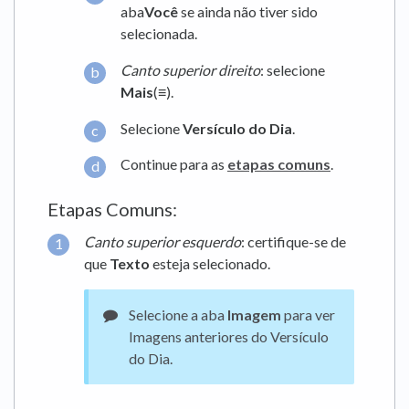
aba
Você
se ainda não tiver sido
selecionada.
Canto superior direito
: selecione
Mais
(≡).
Selecione
Versículo do Dia
.
Continue para as
etapas comuns
.
Etapas Comuns:
Canto superior esquerdo
: certifique-se de
que
Texto
esteja selecionado.
Selecione a aba
Imagem
para ver
Imagens anteriores do Versículo
do Dia.