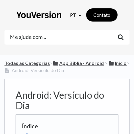
PT
Contato
Todas as Categorias
​>​
​App Bíblia - Android
​ > ​
​Início
​>​
Android: Versículo do Dia
Android: Versículo do
Dia