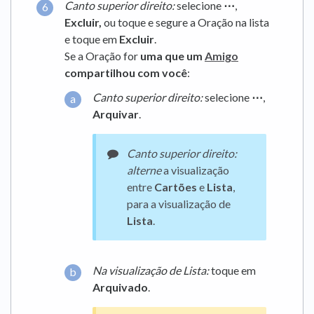
Canto superior direito:
selecione
⋯
,
Excluir,
ou toque e segure a Oração na lista
e toque em
Excluir
.
Se a Oração for
uma que um
Amigo
compartilhou com você
:
Canto superior direito:
selecione
⋯
,
Arquivar
.
Canto superior direito:
alterne
a visualização
entre
Cartões
e
Lista
,
para a visualização de
Lista
.
Na visualização de Lista:
toque em
Arquivado
.