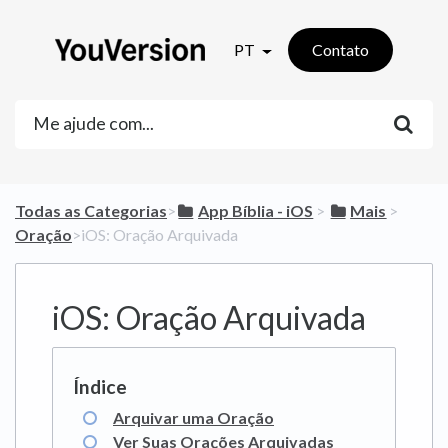
PT
Contato
Todas as Categorias
​>​
​App Bíblia - iOS
​ > ​
​Mais
​ > ​
Oração
​>​ iOS: Oração Arquivada
iOS: Oração Arquivada
Arquivar uma Oração
Ver Suas Orações Arquivadas