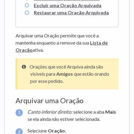
Excluir uma Oração Arquivada
Restaurar uma Oração Arquivada
Arquivar uma Oração permite que você a
mantenha enquanto a remove da sua
Lista de
Oração
ativa.
Orações que você Arquiva ainda são
visíveis para
Amigos
que estão orando
por esse pedido.
Arquivar uma Oração
Canto inferior direito:
selecione a aba
Mais
se ela ainda não estiver selecionada.
Selecione
Oração.