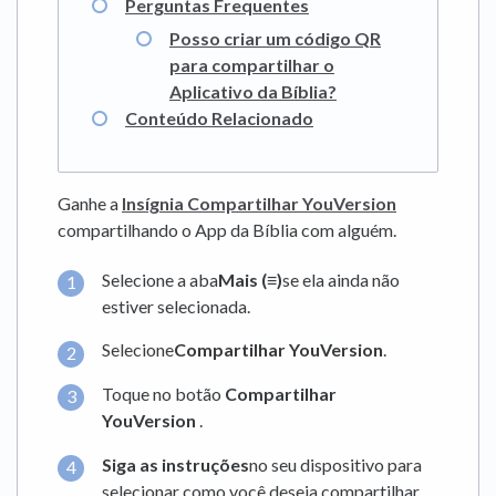
Perguntas Frequentes
Posso criar um código QR
para compartilhar o
Aplicativo da Bíblia?
Conteúdo Relacionado
Ganhe a
Insígnia Compartilhar YouVersion
compartilhando o App da Bíblia com alguém.
Selecione a aba
Mais (≡)
se ela ainda não
estiver selecionada.
Selecione
Compartilhar YouVersion
.
Toque no botão
Compartilhar
YouVersion
.
Siga as instruções
no seu dispositivo para
selecionar como você deseja compartilhar.