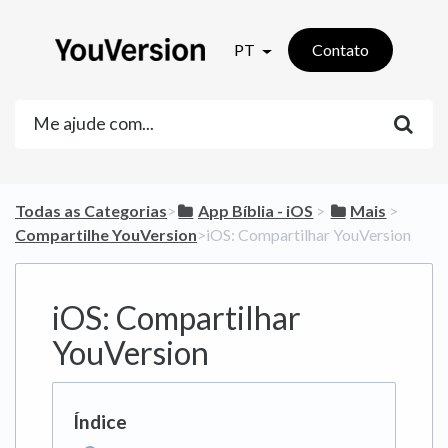
PT
Contato
Todas as Categorias
​>​
​App Bíblia - iOS
​ > ​
​Mais
​ > ​
Compartilhe YouVersion
​>​ iOS: Compartilhar YouVersion
iOS: Compartilhar
YouVersion